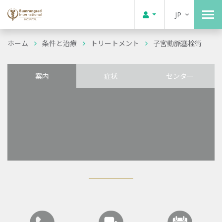
JP
ホーム
条件と治療
トリートメント
子宮動脈塞栓術
案内
症状
センター