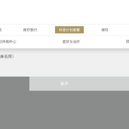
务
医疗旅行
检查计划套餐
保险
诊所和中心
症状与治疗
（纹身去除）
条件