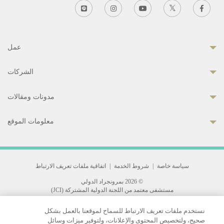
عمل
الشركات
مدونات ومقالات
معلومات الموقع
سياسة خاصة
|
شروط الخدمة
|
اتفاقية ملفات تعريف الارتباط
© 2026 بمرونجراد الدولي
مستشفى معتمد من اللجنة الدولية المشتركة (JCI)
33 Sukhumvit 3, Wattana, Bangkok 10110 Thailand.
نستخدم ملفات تعريف الارتباط للسماح لموقعنا بالعمل بشكل
All rights reserved.
صحيح، ولتخصيص المحتوى والإعلانات، ولتوفير ميزات وسائل