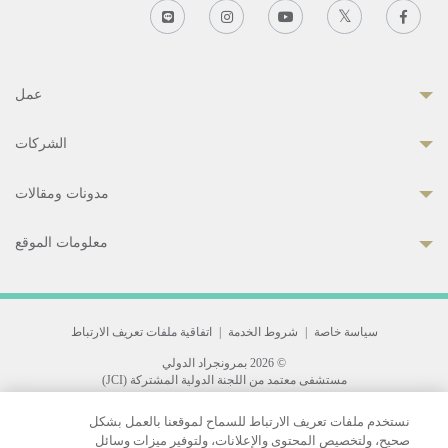
عمل
الشركات
مدونات ومقالات
معلومات الموقع
سياسة خاصة
|
شروط الخدمة
|
اتفاقية ملفات تعريف الارتباط
© 2026 بمرونجراد الدولي
مستشفى معتمد من اللجنة الدولية المشتركة (JCI)
33 Sukhumvit 3, Wattana, Bangkok 10110 Thailand.
نستخدم ملفات تعريف الارتباط للسماح لموقعنا بالعمل بشكل
All rights reserved.
صحيح، ولتخصيص المحتوى والإعلانات، ولتوفير ميزات وسائل