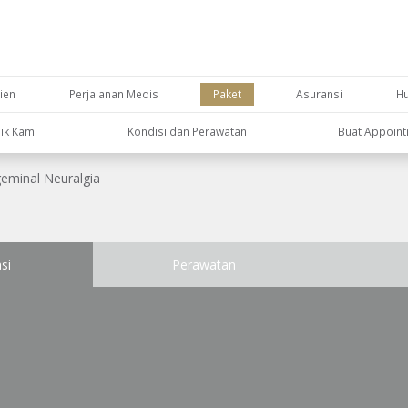
ien
Perjalanan Medis
Paket
Asuransi
H
nik Kami
Kondisi dan Perawatan
Buat Appoin
geminal Neuralgia
si
Perawatan