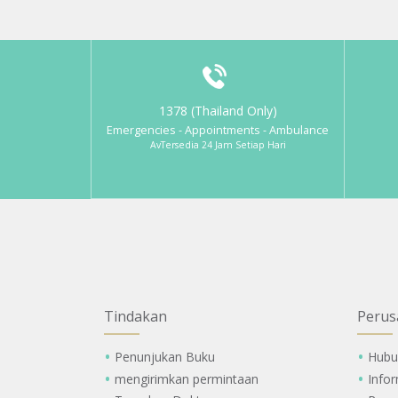
1378 (Thailand Only)
Emergencies - Appointments - Ambulance
AvTersedia 24 Jam Setiap Hari
Tindakan
Perus
Penunjukan Buku
Hubu
mengirimkan permintaan
Info