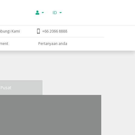
ID
ubungi Kami
+66 2066 8888
tment
Pertanyaan anda
Pusat