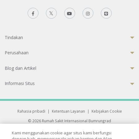
Tindakan
Perusahaan
Blog dan Artikel
Informasi Situs
Rahasia pribadi
|
Ketentuan Layanan
|
Kebijakan Cookie
© 2026 Rumah Sakit Internasional Bumrungrad
Rumah Sakit terakreditasi Joint Commission International (JCI)
Kami menggunakan cookie agar situs kami berfungsi
33 Sukhumvit 3, Wattana, Bangkok 10110 Thailand.
dengan baik, mempersonalisasikan konten dan iklan,