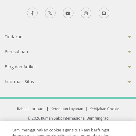
Tindakan
Perusahaan
Blog dan Artikel
Informasi Situs
Rahasia pribadi
|
Ketentuan Layanan
|
Kebijakan Cookie
© 2026 Rumah Sakit Internasional Bumrungrad
Rumah Sakit terakreditasi Joint Commission International (JCI)
Kami menggunakan cookie agar situs kami berfungsi
33 Sukhumvit 3, Wattana, Bangkok 10110 Thailand.
dengan baik, mempersonalisasikan konten dan iklan,