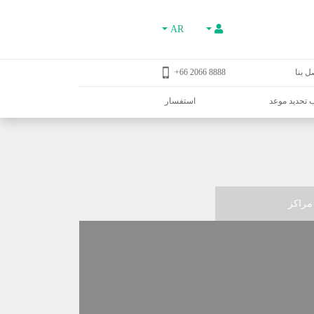
AR
ل بنا
8888 2066 66+
تحديد موعد
استفسار
مراكز