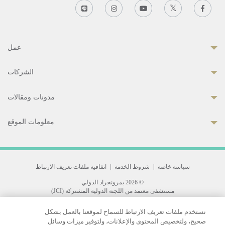
عمل
الشركات
مدونات ومقالات
معلومات الموقع
سياسة خاصة
|
شروط الخدمة
|
اتفاقية ملفات تعريف الارتباط
© 2026 بمرونجراد الدولي
مستشفى معتمد من اللجنة الدولية المشتركة (JCI)
33 Sukhumvit 3, Wattana, Bangkok 10110 Thailand.
نستخدم ملفات تعريف الارتباط للسماح لموقعنا بالعمل بشكل
All rights reserved.
صحيح، ولتخصيص المحتوى والإعلانات، ولتوفير ميزات وسائل