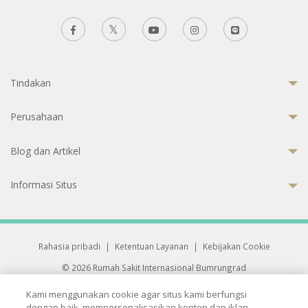
Tindakan
Perusahaan
Blog dan Artikel
Informasi Situs
Rahasia pribadi
|
Ketentuan Layanan
|
Kebijakan Cookie
© 2026 Rumah Sakit Internasional Bumrungrad
Rumah Sakit terakreditasi Joint Commission International (JCI)
Kami menggunakan cookie agar situs kami berfungsi
33 Sukhumvit 3, Wattana, Bangkok 10110 Thailand.
dengan baik, mempersonalisasikan konten dan iklan,