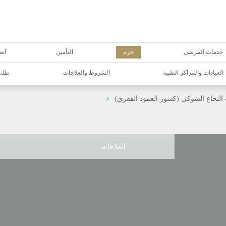
خدمات المرضى
حزم
التأمين
أتص
العيادات والمراكز الطبية
الشروط والعلاجات
طلب 
النخاع الشوكي (كسور العمود الفقري)
العلاجات