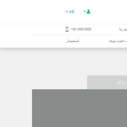
AR
ل بنا
8888 2066 66+
تحديد موعد
استفسار
مراكز