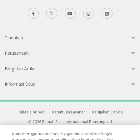
Tindakan
Perusahaan
Blog dan Artikel
Informasi Situs
Rahasia pribadi
|
Ketentuan Layanan
|
Kebijakan Cookie
© 2026 Rumah Sakit Internasional Bumrungrad
Rumah Sakit terakreditasi Joint Commission International (JCI)
Kami menggunakan cookie agar situs kami berfungsi
33 Sukhumvit 3, Wattana, Bangkok 10110 Thailand.
dengan baik, mempersonalisasikan konten dan iklan,