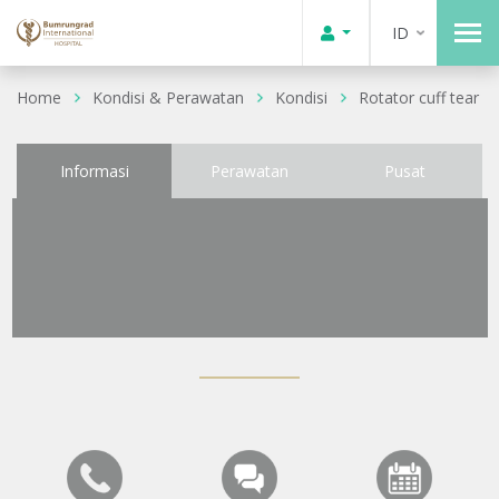
ID
Home
Kondisi & Perawatan
Kondisi
Rotator cuff tear
Informasi
Perawatan
Pusat