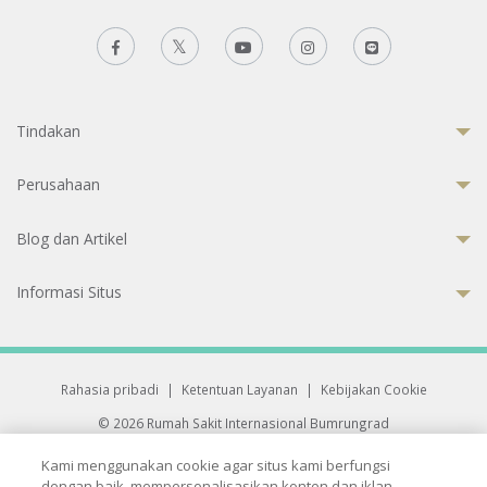
Tindakan
Perusahaan
Blog dan Artikel
Informasi Situs
Rahasia pribadi
|
Ketentuan Layanan
|
Kebijakan Cookie
© 2026 Rumah Sakit Internasional Bumrungrad
Rumah Sakit terakreditasi Joint Commission International (JCI)
Kami menggunakan cookie agar situs kami berfungsi
33 Sukhumvit 3, Wattana, Bangkok 10110 Thailand.
dengan baik, mempersonalisasikan konten dan iklan,