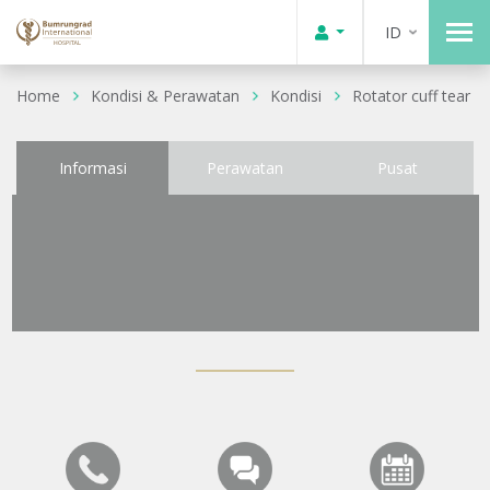
ID
Home
Kondisi & Perawatan
Kondisi
Rotator cuff tear
Informasi
Perawatan
Pusat