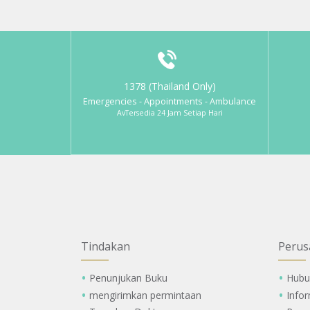
1378 (Thailand Only)
Emergencies - Appointments - Ambulance
AvTersedia 24 Jam Setiap Hari
Tindakan
Perus
Penunjukan Buku
Hubu
mengirimkan permintaan
Info