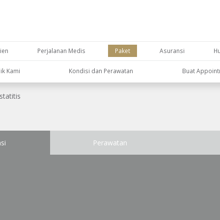
ien
Perjalanan Medis
Paket
Asuransi
H
nik Kami
Kondisi dan Perawatan
Buat Appoin
tatitis
si
Perawatan