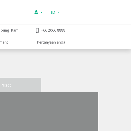
ID
ubungi Kami
+66 2066 8888
tment
Pertanyaan anda
Pusat