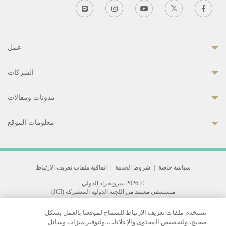
عمل
الشركات
مدونات ومقالات
معلومات الموقع
سياسة خاصة
|
شروط الخدمة
|
اتفاقية ملفات تعريف الارتباط
© 2026 بمرونجراد الدولي
مستشفى معتمد من اللجنة الدولية المشتركة (JCI)
33 Sukhumvit 3, Wattana, Bangkok 10110 Thailand.
نستخدم ملفات تعريف الارتباط للسماح لموقعنا بالعمل بشكل
All rights reserved.
صحيح، ولتخصيص المحتوى والإعلانات، ولتوفير ميزات وسائل