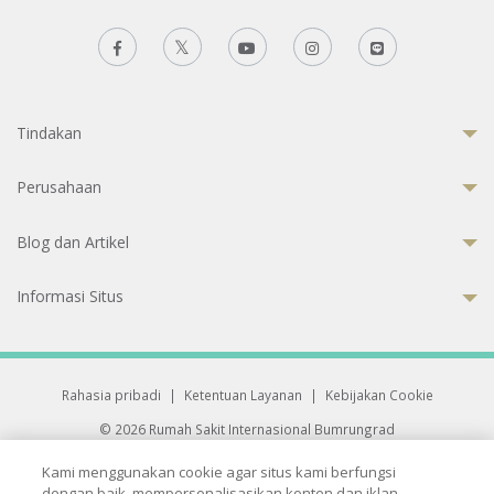
Tindakan
Perusahaan
Blog dan Artikel
Informasi Situs
Rahasia pribadi
|
Ketentuan Layanan
|
Kebijakan Cookie
© 2026 Rumah Sakit Internasional Bumrungrad
Rumah Sakit terakreditasi Joint Commission International (JCI)
Kami menggunakan cookie agar situs kami berfungsi
33 Sukhumvit 3, Wattana, Bangkok 10110 Thailand.
dengan baik, mempersonalisasikan konten dan iklan,