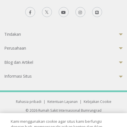
Tindakan
Perusahaan
Blog dan Artikel
Informasi Situs
Rahasia pribadi
|
Ketentuan Layanan
|
Kebijakan Cookie
© 2026 Rumah Sakit Internasional Bumrungrad
Rumah Sakit terakreditasi Joint Commission International (JCI)
Kami menggunakan cookie agar situs kami berfungsi
33 Sukhumvit 3, Wattana, Bangkok 10110 Thailand.
dengan baik, mempersonalisasikan konten dan iklan,