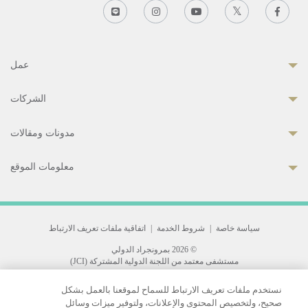
عمل
الشركات
مدونات ومقالات
معلومات الموقع
سياسة خاصة
|
شروط الخدمة
|
اتفاقية ملفات تعريف الارتباط
© 2026 بمرونجراد الدولي
مستشفى معتمد من اللجنة الدولية المشتركة (JCI)
33 Sukhumvit 3, Wattana, Bangkok 10110 Thailand.
نستخدم ملفات تعريف الارتباط للسماح لموقعنا بالعمل بشكل
All rights reserved.
صحيح، ولتخصيص المحتوى والإعلانات، ولتوفير ميزات وسائل