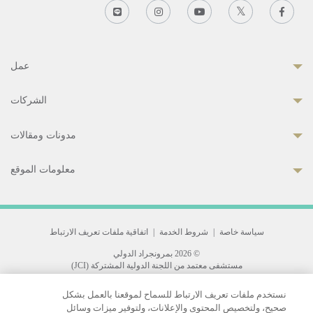
عمل
الشركات
مدونات ومقالات
معلومات الموقع
سياسة خاصة
|
شروط الخدمة
|
اتفاقية ملفات تعريف الارتباط
© 2026 بمرونجراد الدولي
مستشفى معتمد من اللجنة الدولية المشتركة (JCI)
33 Sukhumvit 3, Wattana, Bangkok 10110 Thailand.
نستخدم ملفات تعريف الارتباط للسماح لموقعنا بالعمل بشكل
All rights reserved.
صحيح، ولتخصيص المحتوى والإعلانات، ولتوفير ميزات وسائل