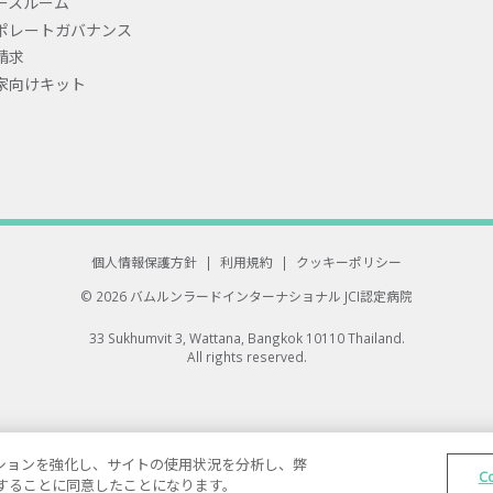
ースルーム
ポレートガバナンス
請求
家向けキット
個人情報保護方針
|
利用規約
|
クッキーポリシー
© 2026 バムルンラードインターナショナル
JCI認定病院
33 Sukhumvit 3, Wattana, Bangkok 10110 Thailand.
All rights reserved.
ゲーションを強化し、サイトの使用状況を分析し、弊
C
保存することに同意したことになります。