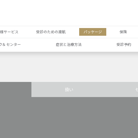
者様サービス
受診のための渡航
パッケージ
保険
ク& センター
症状と治療方法
受診予約
扱い