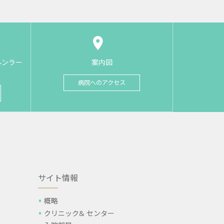
ルンラー
案内図
病院へのアクセス
サイト情報
概略
クリニック& センター