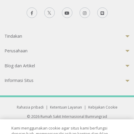
Tindakan
Perusahaan
Blog dan Artikel
Informasi Situs
Rahasia pribadi
|
Ketentuan Layanan
|
Kebijakan Cookie
© 2026 Rumah Sakit Internasional Bumrungrad
Rumah Sakit terakreditasi Joint Commission International (JCI)
Kami menggunakan cookie agar situs kami berfungsi
33 Sukhumvit 3, Wattana, Bangkok 10110 Thailand.
dengan baik, mempersonalisasikan konten dan iklan,