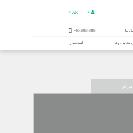
AR
ل بنا
8888 2066 66+
تحديد موعد
استفسار
مراكز