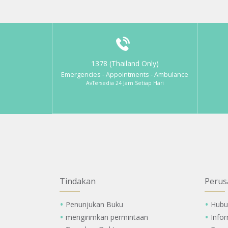
1378 (Thailand Only)
Emergencies - Appointments - Ambulance
AvTersedia 24 Jam Setiap Hari
Tindakan
Perus
Penunjukan Buku
Hubu
mengirimkan permintaan
Info