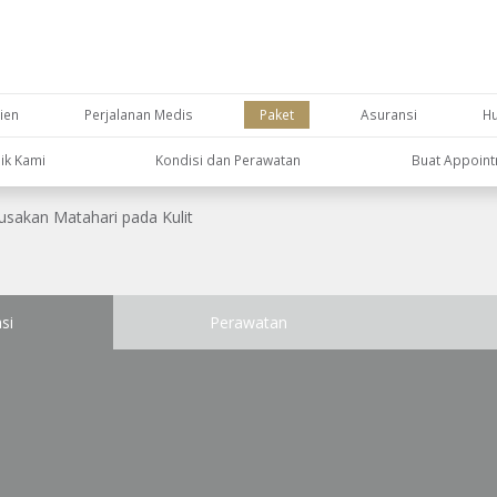
ien
Perjalanan Medis
Paket
Asuransi
H
nik Kami
Kondisi dan Perawatan
Buat Appoin
usakan Matahari pada Kulit
si
Perawatan