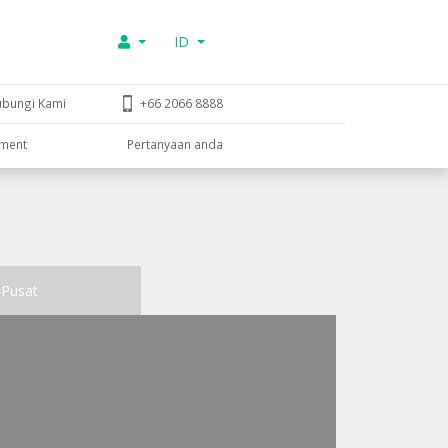
ID
ubungi Kami
+66 2066 8888
tment
Pertanyaan anda
Pusat