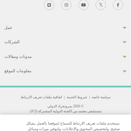
عمل
الشركات
مدونات ومقالات
معلومات الموقع
سياسة خاصة
|
شروط الخدمة
|
اتفاقية ملفات تعريف الارتباط
© 2026 بمرونجراد الدولي
مستشفى معتمد من اللجنة الدولية المشتركة (JCI)
33 Sukhumvit 3, Wattana, Bangkok 10110 Thailand.
نستخدم ملفات تعريف الارتباط للسماح لموقعنا بالعمل بشكل
All rights reserved.
صحيح، ولتخصيص المحتوى والإعلانات، ولتوفير ميزات وسائل