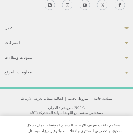
عمل
الشركات
مدونات ومقالات
معلومات الموقع
سياسة خاصة
|
شروط الخدمة
|
اتفاقية ملفات تعريف الارتباط
© 2026 بمرونجراد الدولي
مستشفى معتمد من اللجنة الدولية المشتركة (JCI)
33 Sukhumvit 3, Wattana, Bangkok 10110 Thailand.
نستخدم ملفات تعريف الارتباط للسماح لموقعنا بالعمل بشكل
All rights reserved.
صحيح، ولتخصيص المحتوى والإعلانات، ولتوفير ميزات وسائل