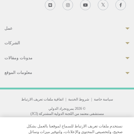
عمل
الشركات
مدونات ومقالات
معلومات الموقع
سياسة خاصة
|
شروط الخدمة
|
اتفاقية ملفات تعريف الارتباط
© 2026 بمرونجراد الدولي
مستشفى معتمد من اللجنة الدولية المشتركة (JCI)
33 Sukhumvit 3, Wattana, Bangkok 10110 Thailand.
نستخدم ملفات تعريف الارتباط للسماح لموقعنا بالعمل بشكل
All rights reserved.
صحيح، ولتخصيص المحتوى والإعلانات، ولتوفير ميزات وسائل