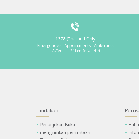
1378 (Thailand Only)
Emergencies - Appointments - Ambulance
AvTersedia 24 Jam Setiap Hari
Tindakan
Perus
Penunjukan Buku
Hubu
mengirimkan permintaan
Info