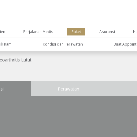
ien
Perjalanan Medis
Paket
Asuransi
H
nik Kami
Kondisi dan Perawatan
Buat Appoin
eoarthritis Lutut
si
Perawatan