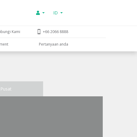
ID
ubungi Kami
+66 2066 8888
tment
Pertanyaan anda
Pusat