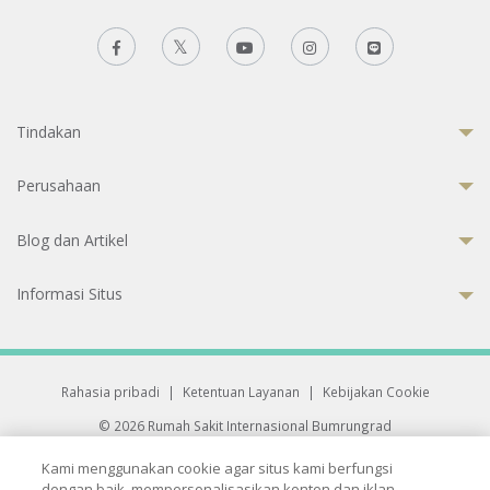
Tindakan
Perusahaan
Blog dan Artikel
Informasi Situs
Rahasia pribadi
|
Ketentuan Layanan
|
Kebijakan Cookie
© 2026 Rumah Sakit Internasional Bumrungrad
Rumah Sakit terakreditasi Joint Commission International (JCI)
Kami menggunakan cookie agar situs kami berfungsi
33 Sukhumvit 3, Wattana, Bangkok 10110 Thailand.
dengan baik, mempersonalisasikan konten dan iklan,