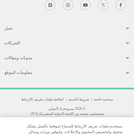
عمل
الشركات
مدونات ومقالات
معلومات الموقع
سياسة خاصة
|
شروط الخدمة
|
اتفاقية ملفات تعريف الارتباط
© 2026 بمرونجراد الدولي
مستشفى معتمد من اللجنة الدولية المشتركة (JCI)
33 Sukhumvit 3, Wattana, Bangkok 10110 Thailand.
نستخدم ملفات تعريف الارتباط للسماح لموقعنا بالعمل بشكل
All rights reserved.
صحيح، ولتخصيص المحتوى والإعلانات، ولتوفير ميزات وسائل