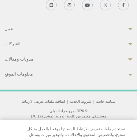
عمل
الشركات
مدونات ومقالات
معلومات الموقع
سياسة خاصة
|
شروط الخدمة
|
اتفاقية ملفات تعريف الارتباط
© 2026 بمرونجراد الدولي
مستشفى معتمد من اللجنة الدولية المشتركة (JCI)
33 Sukhumvit 3, Wattana, Bangkok 10110 Thailand.
نستخدم ملفات تعريف الارتباط للسماح لموقعنا بالعمل بشكل
All rights reserved.
صحيح، ولتخصيص المحتوى والإعلانات، ولتوفير ميزات وسائل