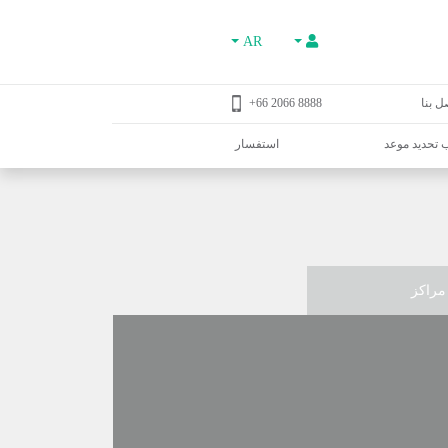
AR
ل بنا
8888 2066 66+
تحديد موعد
استفسار
مراكز