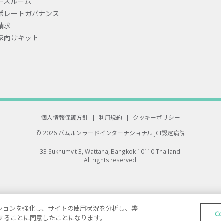
ースルーム
ポレートガバナンス
請求
家向けキット
個人情報保護方針
|
利用規約
|
クッキーポリシー
© 2026 バムルンラードインターナショナル
JCI認定病院
33 Sukhumvit 3, Wattana, Bangkok 10110 Thailand.
All rights reserved.
ゲーションを強化し、サイトの使用状況を分析し、弊
C
保存することに同意したことになります。