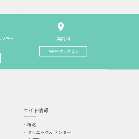
ルンラー
案内図
病院へのアクセス
サイト情報
概略
クリニック& センター