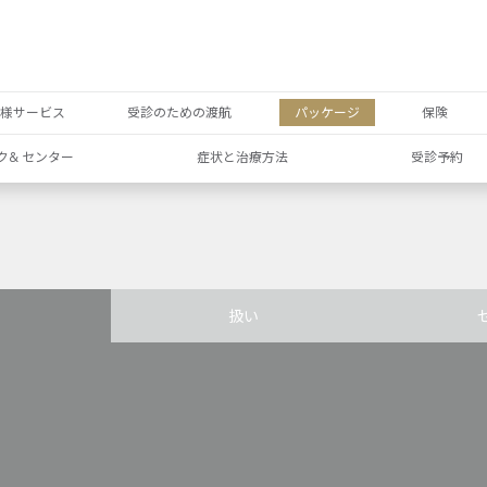
者様サービス
受診のための渡航
パッケージ
保険
ク& センター
症状と治療方法
受診予約
扱い