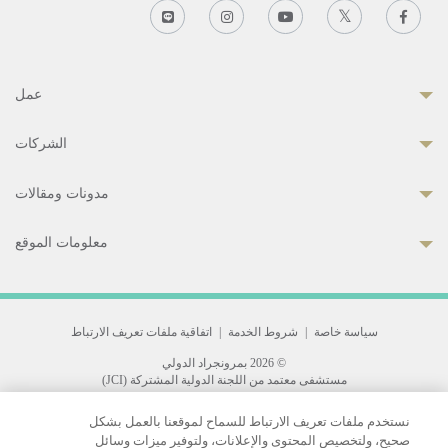
عمل
الشركات
مدونات ومقالات
معلومات الموقع
سياسة خاصة
|
شروط الخدمة
|
اتفاقية ملفات تعريف الارتباط
© 2026 بمرونجراد الدولي
مستشفى معتمد من اللجنة الدولية المشتركة (JCI)
33 Sukhumvit 3, Wattana, Bangkok 10110 Thailand.
نستخدم ملفات تعريف الارتباط للسماح لموقعنا بالعمل بشكل
All rights reserved.
صحيح، ولتخصيص المحتوى والإعلانات، ولتوفير ميزات وسائل