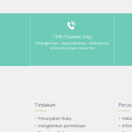
1378 (Thailand Only)
Emergencies - Appointments - Ambulance
AvTersedia 24 Jam Setiap Hari
Tindakan
Perus
Penunjukan Buku
Hubu
mengirimkan permintaan
Info