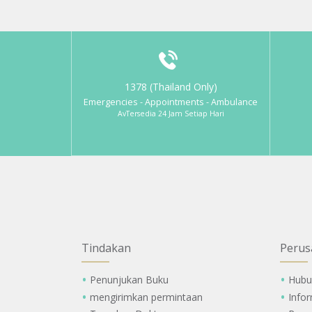
1378 (Thailand Only)
Emergencies - Appointments - Ambulance
AvTersedia 24 Jam Setiap Hari
Tindakan
Perus
Penunjukan Buku
Hubu
mengirimkan permintaan
Info