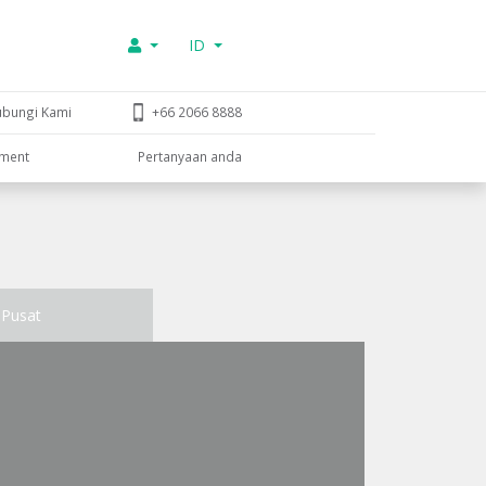
ID
ubungi Kami
+66 2066 8888
tment
Pertanyaan anda
Pusat