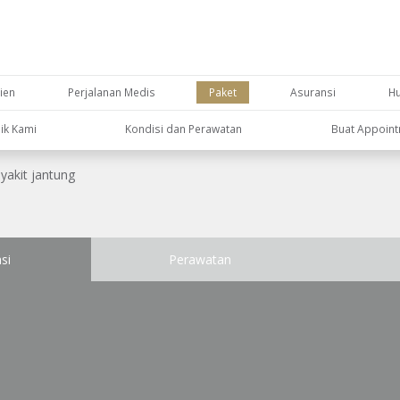
ien
Perjalanan Medis
Paket
Asuransi
H
nik Kami
Kondisi dan Perawatan
Buat Appoin
yakit jantung
si
Perawatan