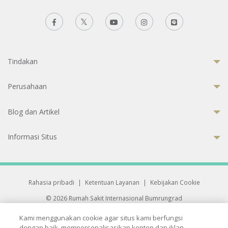
Tindakan
Perusahaan
Blog dan Artikel
Informasi Situs
Rahasia pribadi
|
Ketentuan Layanan
|
Kebijakan Cookie
© 2026 Rumah Sakit Internasional Bumrungrad
Rumah Sakit terakreditasi Joint Commission International (JCI)
Kami menggunakan cookie agar situs kami berfungsi
33 Sukhumvit 3, Wattana, Bangkok 10110 Thailand.
dengan baik, mempersonalisasikan konten dan iklan,