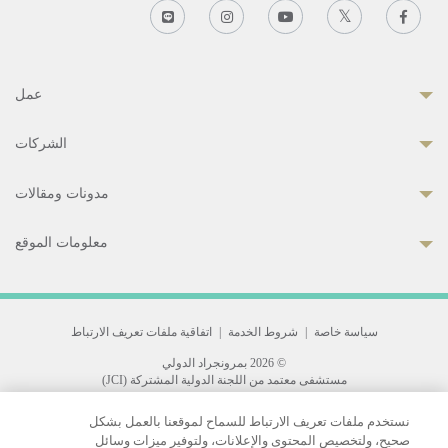
عمل
الشركات
مدونات ومقالات
معلومات الموقع
سياسة خاصة
|
شروط الخدمة
|
اتفاقية ملفات تعريف الارتباط
© 2026 بمرونجراد الدولي
مستشفى معتمد من اللجنة الدولية المشتركة (JCI)
33 Sukhumvit 3, Wattana, Bangkok 10110 Thailand.
نستخدم ملفات تعريف الارتباط للسماح لموقعنا بالعمل بشكل
All rights reserved.
صحيح، ولتخصيص المحتوى والإعلانات، ولتوفير ميزات وسائل