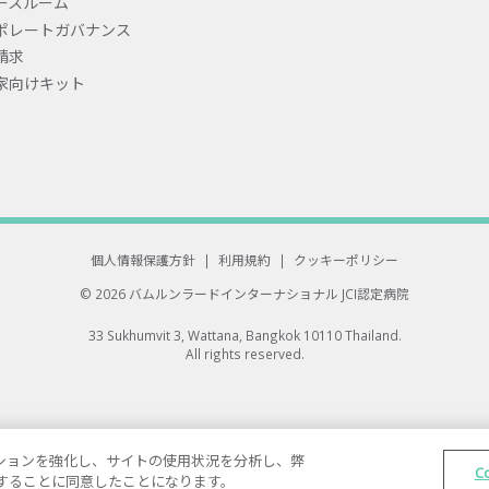
ースルーム
ポレートガバナンス
請求
家向けキット
個人情報保護方針
|
利用規約
|
クッキーポリシー
© 2026 バムルンラードインターナショナル
JCI認定病院
33 Sukhumvit 3, Wattana, Bangkok 10110 Thailand.
All rights reserved.
ゲーションを強化し、サイトの使用状況を分析し、弊
C
保存することに同意したことになります。