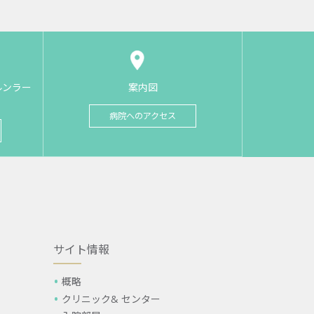
ルンラー
案内図
病院へのアクセス
サイト情報
概略
クリニック& センター