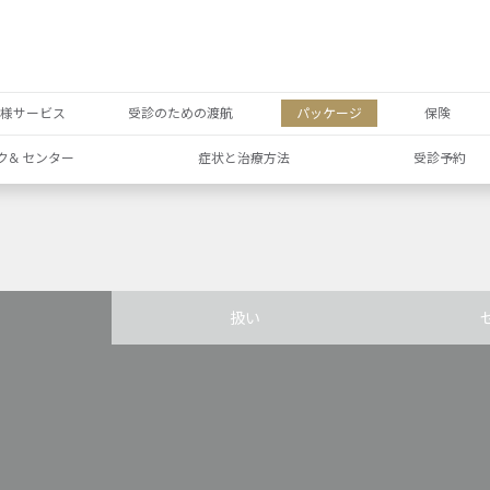
者様サービス
受診のための渡航
パッケージ
保険
ク& センター
症状と治療方法
受診予約
扱い