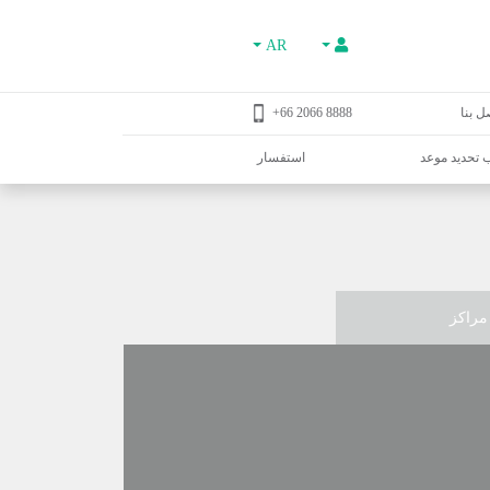
AR
ل بنا
8888 2066 66+
تحديد موعد
استفسار
مراكز