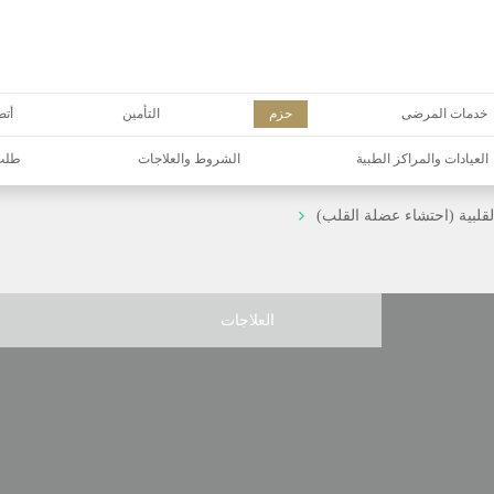
خدمات المرضى
حزم
التأمين
أتص
العيادات والمراكز الطبية
الشروط والعلاجات
طلب 
القلبية (احتشاء عضلة القلب)
العلاجات