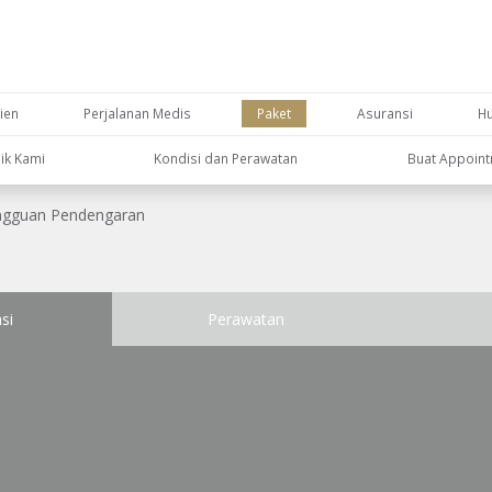
ien
Perjalanan Medis
Paket
Asuransi
H
nik Kami
Kondisi dan Perawatan
Buat Appoin
gguan Pendengaran
si
Perawatan