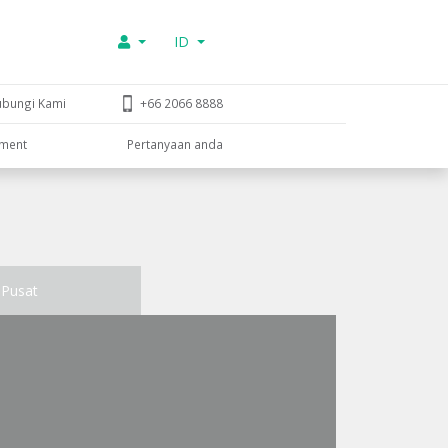
ID
ubungi Kami
+66 2066 8888
tment
Pertanyaan anda
Pusat