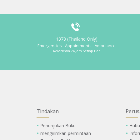
1378 (Thailand Only)
Emergencies - Appointments - Ambulance
AvTersedia 24 Jam Setiap Hari
Tindakan
Perus
Penunjukan Buku
Hubu
mengirimkan permintaan
Info