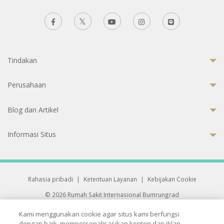
Tindakan
Perusahaan
Blog dan Artikel
Informasi Situs
Rahasia pribadi
|
Ketentuan Layanan
|
Kebijakan Cookie
© 2026 Rumah Sakit Internasional Bumrungrad
Rumah Sakit terakreditasi Joint Commission International (JCI)
Kami menggunakan cookie agar situs kami berfungsi
33 Sukhumvit 3, Wattana, Bangkok 10110 Thailand.
dengan baik, mempersonalisasikan konten dan iklan,