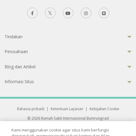
Tindakan
Perusahaan
Blog dan Artikel
Informasi Situs
Rahasia pribadi
|
Ketentuan Layanan
|
Kebijakan Cookie
© 2026 Rumah Sakit Internasional Bumrungrad
Rumah Sakit terakreditasi Joint Commission International (JCI)
Kami menggunakan cookie agar situs kami berfungsi
33 Sukhumvit 3, Wattana, Bangkok 10110 Thailand.
dengan baik, mempersonalisasikan konten dan iklan,