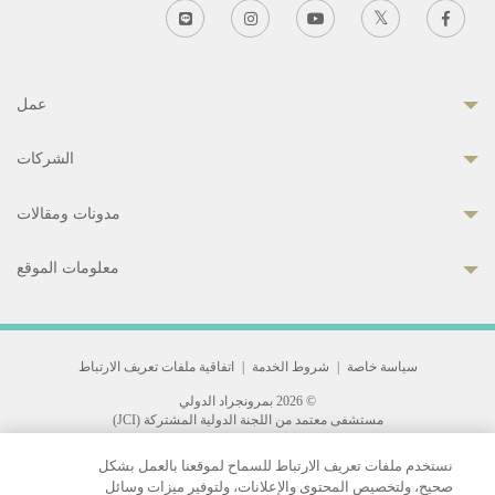
عمل
الشركات
مدونات ومقالات
معلومات الموقع
سياسة خاصة
|
شروط الخدمة
|
اتفاقية ملفات تعريف الارتباط
© 2026 بمرونجراد الدولي
مستشفى معتمد من اللجنة الدولية المشتركة (JCI)
33 Sukhumvit 3, Wattana, Bangkok 10110 Thailand.
نستخدم ملفات تعريف الارتباط للسماح لموقعنا بالعمل بشكل
All rights reserved.
صحيح، ولتخصيص المحتوى والإعلانات، ولتوفير ميزات وسائل