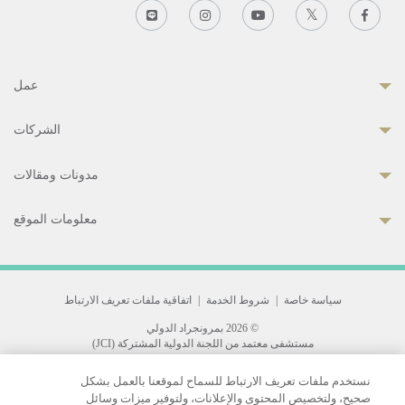
عمل
الشركات
مدونات ومقالات
معلومات الموقع
سياسة خاصة
|
شروط الخدمة
|
اتفاقية ملفات تعريف الارتباط
© 2026 بمرونجراد الدولي
مستشفى معتمد من اللجنة الدولية المشتركة (JCI)
33 Sukhumvit 3, Wattana, Bangkok 10110 Thailand.
نستخدم ملفات تعريف الارتباط للسماح لموقعنا بالعمل بشكل
All rights reserved.
صحيح، ولتخصيص المحتوى والإعلانات، ولتوفير ميزات وسائل