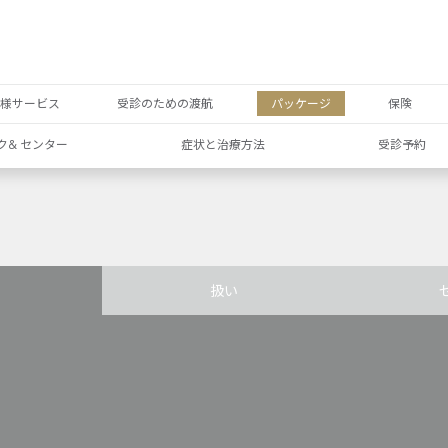
者様サービス
受診のための渡航
パッケージ
保険
ク& センター
症状と治療方法
受診予約
扱い