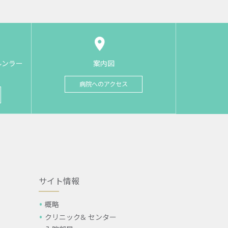
ルンラー
案内図
病院へのアクセス
サイト情報
概略
クリニック& センター