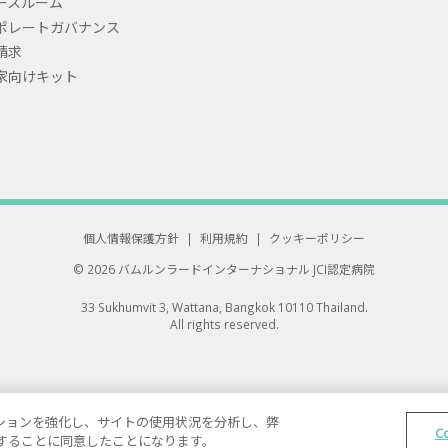
ースルーム
ポレートガバナンス
請求
家向けキット
個人情報保護方針
|
利用規約
|
クッキーポリシー
© 2026 バムルンラードインターナショナル
JCI認定病院
33 Sukhumvit 3, Wattana, Bangkok 10110 Thailand.
All rights reserved.
ゲーションを強化し、サイトの使用状況を分析し、弊
C
保存することに同意したことになります。