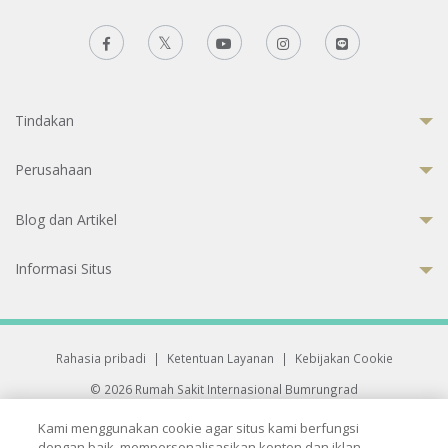
Tindakan
Perusahaan
Blog dan Artikel
Informasi Situs
Rahasia pribadi
|
Ketentuan Layanan
|
Kebijakan Cookie
© 2026 Rumah Sakit Internasional Bumrungrad
Rumah Sakit terakreditasi Joint Commission International (JCI)
Kami menggunakan cookie agar situs kami berfungsi
33 Sukhumvit 3, Wattana, Bangkok 10110 Thailand.
dengan baik, mempersonalisasikan konten dan iklan,