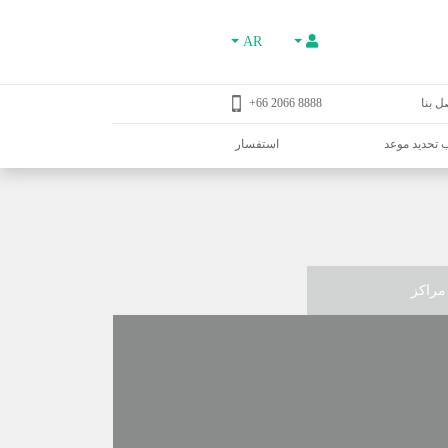
AR
ل بنا
8888 2066 66+
تحديد موعد
استفسار
مراكز