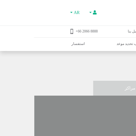
AR
ل بنا
8888 2066 66+
تحديد موعد
استفسار
مراكز