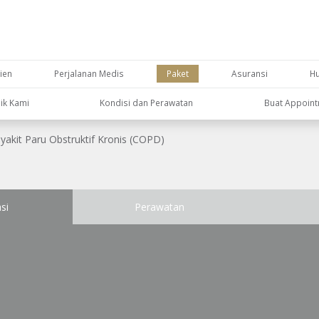
ien
Perjalanan Medis
Paket
Asuransi
H
nik Kami
Kondisi dan Perawatan
Buat Appoin
yakit Paru Obstruktif Kronis (COPD)
si
Perawatan