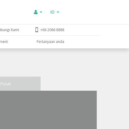
ID
ubungi Kami
+66 2066 8888
tment
Pertanyaan anda
Pusat