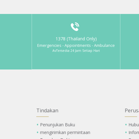
1378 (Thailand Only)
Emergencies - Appointments - Ambulance
AvTersedia 24 Jam Setiap Hari
Tindakan
Perus
Penunjukan Buku
Hubu
mengirimkan permintaan
Info