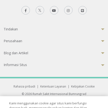
Tindakan
Perusahaan
Blog dan Artikel
Informasi Situs
Rahasia pribadi
|
Ketentuan Layanan
|
Kebijakan Cookie
© 2026 Rumah Sakit Internasional Bumrungrad
Rumah Sakit terakreditasi Joint Commission International (JCI)
Kami menggunakan cookie agar situs kami berfungsi
33 Sukhumvit 3, Wattana, Bangkok 10110 Thailand.
dengan baik, mempersonalisasikan konten dan iklan,